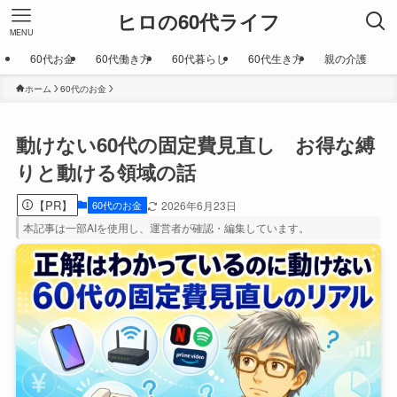
ヒロの60代ライフ
MENU
60代お金
60代働き方
60代暮らし
60代生き方
親の介護
ホーム
60代のお金
動けない60代の固定費見直し お得な縛
りと動ける領域の話
【PR】
60代のお金
2026年6月23日
本記事は一部AIを使用し、運営者が確認・編集しています。