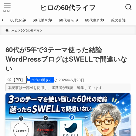
ヒロの60代ライフ
MENU
60代お金
60代働き方
60代暮らし
60代生き方
親の介護
ホーム
60代の働き方
60代が5年で3テーマ使った結論
WordPressブログはSWELLで間違いな
い
【PR】
60代の働き方
2026年6月23日
本記事は一部AIを使用し、運営者が確認・編集しています。