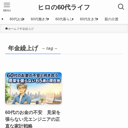
ヒロの60代ライフ
MENU
60代お金
60代働き方
60代暮らし
60代生き方
親の介護
ホーム
年金繰上げ
年金繰上げ
– tag –
60代のお金の不安 見栄を
張らない元エンジニアの正
直な家計戦略