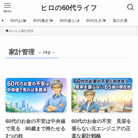
ヒロの60代ライフ
MENU
60代お金
60代働き方
60代暮らし
60代生き方
親の介護
ホーム
家計管理
家計管理
– tag –
60代のお金の不安は中央値
60代のお金の不安 見栄を
で見る 80歳まで持たせる
張らない元エンジニアの正
3つの柱
直な家計戦略