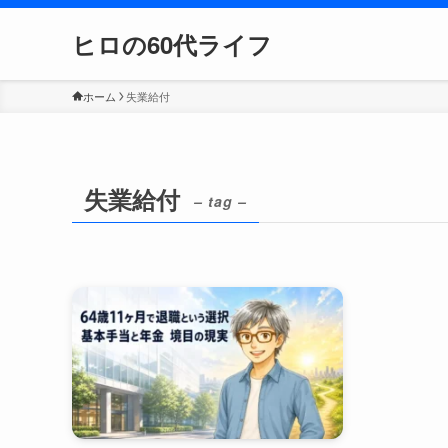
ヒロの60代ライフ
ホーム
失業給付
失業給付
– tag –