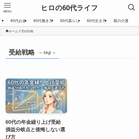
ヒロの60代ライフ
MENU
60代お金
60代働き方
60代暮らし
60代生き方
親の介護
ホーム
受給戦略
受給戦略
– tag –
60代の年金繰り上げ受給
損益分岐点と後悔しない選
び方