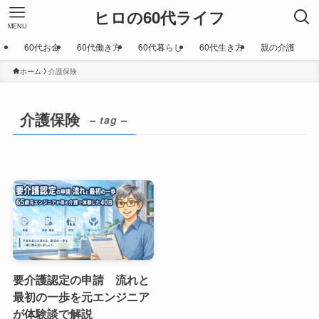
ヒロの60代ライフ
MENU
60代お金
60代働き方
60代暮らし
60代生き方
親の介護
ホーム
介護保険
介護保険
– tag –
要介護認定の申請 流れと
最初の一歩を元エンジニア
が体験談で解説